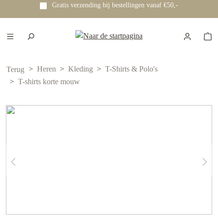
Gratis verzending bij bestellingen vanaf €50,-
e hoofdinhoud
Heren
Kleding
T-Shirts & Polo's
Terug
T-shirts korte mouw