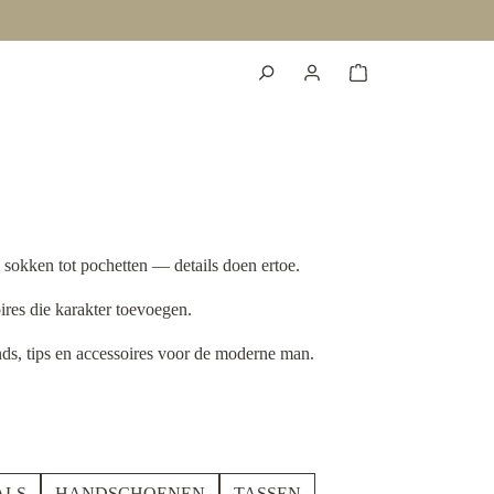
n sokken tot pochetten — details doen ertoe.
oires die karakter toevoegen.
nds, tips en accessoires voor de moderne man.
ALS
HANDSCHOENEN
TASSEN