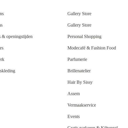
ns
Gallery Store
ns
Gallery Store
 & openingstijden
Personal Shopping
es
Modecafé & Fashion Food
rk
Parfumerie
tskleding
Brillenatelier
Hair By Sissy
Assem
Vermaakservice
Events
Gratis parkeren & Kiltunnel