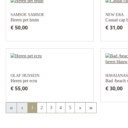
SAMSOE SAMSOE
NEW ERA
Heren pet bruin
Casual cap 
€ 50,00
€ 31,00
OLAF HUSSEIN
HAVAIANAS
Heren pet ecru
Bad /beach 
€ 55,00
€ 30,00
Eerste pagina
Vorige pagina
Volgende pagina
Laatste pagina
1
2
3
4
5