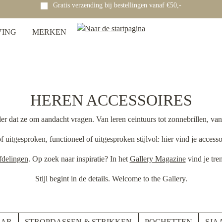
Gratis verzending bij bestellingen vanaf €50,-
VING
MERKEN
HEREN ACCESSOIRES
er dat ze om aandacht vragen. Van leren ceintuurs tot zonnebrillen, va
of uitgesproken, functioneel of uitgesproken stijlvol: hier vind je access
fdelingen
. Op zoek naar inspiratie? In het
Gallery Magazine
vind je tre
Stijl begint in de details. Welcome to the Gallery.
AR
STROPDASSEN & STRIKKEN
POCHETTEN
SJA