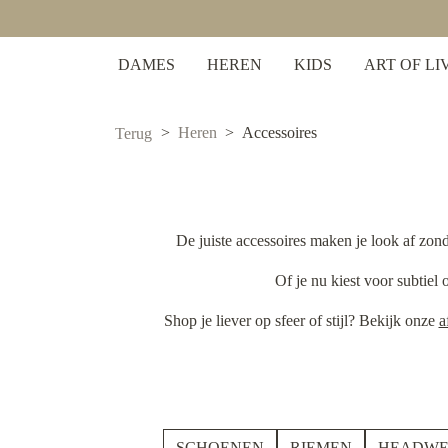
 zoekopdracht
Ga naar de hoofdnavigatie
DAMES
HEREN
KIDS
ART OF LI
Heren
Accessoires
Terug
De juiste accessoires maken je look af zond
Of je nu kiest voor subtiel 
Shop je liever op sfeer of stijl? Bekijk onze
a
SCHOENEN
RIEMEN
HEADWE