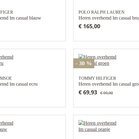
FIGER
POLO RALPH LAUREN
emd lm casual blauw
Heren overhemd lm casual bru
€ 165,00
- 30 %
AMSOE
TOMMY HILFIGER
emd lm casual ecru
Heren overhemd lm casual gr
€ 69,93
€ 99,90