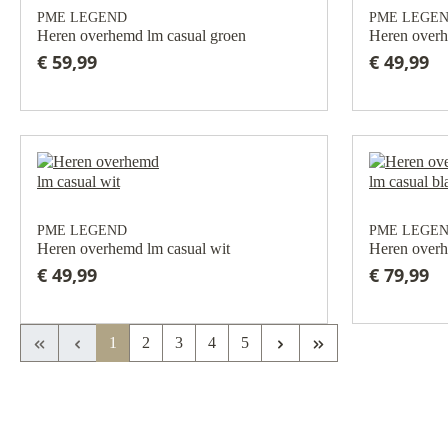
PME LEGEND
PME LEGE
Heren overhemd lm casual groen
Heren overh
€ 59,99
€ 49,99
PME LEGEND
PME LEGE
Heren overhemd lm casual wit
Heren overh
€ 49,99
€ 79,99
Eerste pagina
Vorige pagina
Volgende pagina
Laatste pagina
1
2
3
4
5