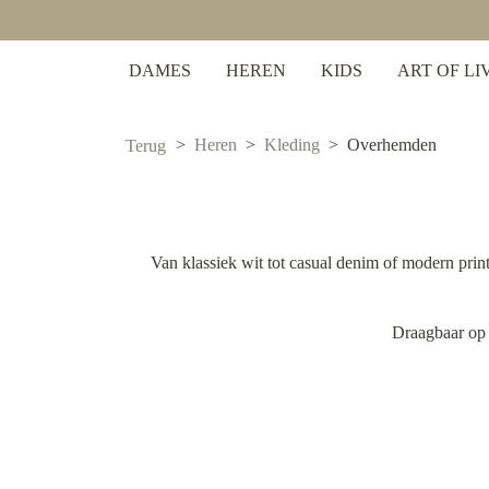
 zoekopdracht
Ga naar de hoofdnavigatie
DAMES
HEREN
KIDS
ART OF LI
Heren
Kleding
Overhemden
Terug
Van klassiek wit tot casual denim of modern pri
Draagbaar op k