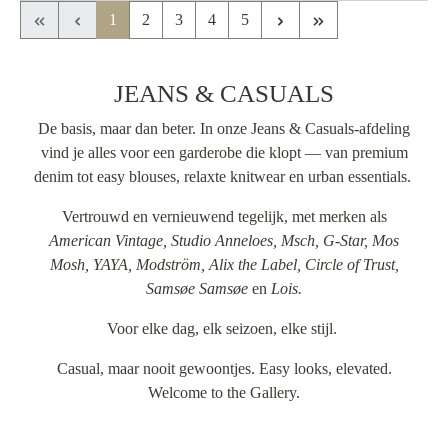
Eerste pagina
Vorige pagina
Volgende pagina
Laatste pagina
1
2
3
4
5
JEANS & CASUALS
De basis, maar dan beter. In onze Jeans & Casuals-afdeling
vind je alles voor een garderobe die klopt — van premium
denim tot easy blouses, relaxte knitwear en urban essentials.
Vertrouwd en vernieuwend tegelijk, met merken als
American Vintage, Studio Anneloes, Msch, G-Star, Mos
Mosh, YAYA, Modström, Alix the Label, Circle of Trust,
Samsøe Samsøe
en
Lois.
Voor elke dag, elk seizoen, elke stijl.
Casual, maar nooit gewoontjes. Easy looks, elevated.
Welcome to the Gallery.