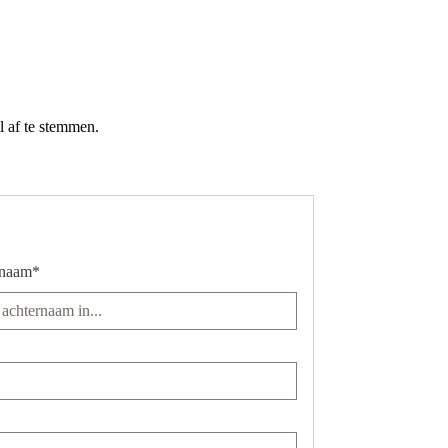
l af te stemmen.
rnaam*