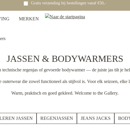
Gratis verzending bij bestellingen vanaf €50,-
VING
MERKEN
ers
JASSEN & BODYWARMERS
n technische regenjas of gevoerde bodywarmer — de juiste jas tilt je hel
outerwear die zowel functioneel als stijlvol is. Voor elk seizoen, elke 
Warm, praktisch en goed gekleed. Welcome to the Gallery.
LEREN JASSEN
REGENJASSEN
JEANS JACKS
BOD