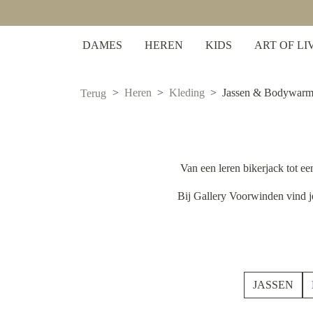
zoekopdracht
Ga naar de hoofdnavigatie
DAMES
HEREN
KIDS
ART OF LI
Heren
Kleding
Jassen & Bodywarm
Terug
Van een leren bikerjack tot ee
Bij Gallery Voorwinden vind je 
JASSEN