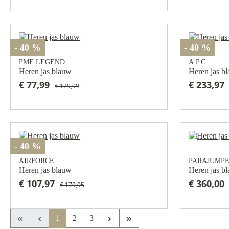
- 40 %
- 40 %
PME LEGEND
A.P.C.
Heren jas blauw
Heren jas b
€ 77,99
€ 233,97
€ 129,99
- 40 %
AIRFORCE
PARAJUMP
Heren jas blauw
Heren jas b
€ 107,97
€ 360,00
€ 179,95
Eerste pagina
Vorige pagina
Volgende pagina
Laatste pagina
1
2
3