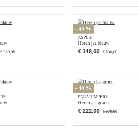
- 40 %
ASPESI
lauw
Heren jas blauw
€ 318,00
€ 389,95
€ 530,00
- 40 %
ERS
PARAJUMPERS
lauw
Heren jas groen
€ 222,00
€ 370,00