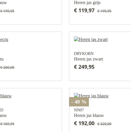
lauw
Heren jas grijs
€ 119,97
€ 199,95
€ 199,95
DRYKORN
ru
Heren jas zwart
€ 249,95
€ 200,00
- 40 %
ND
NN07
lauw
Heren jas blauw
€ 192,00
€ 169,99
€ 320,00