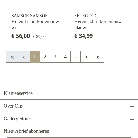
SAMSOE SAMSOE
SELECTED
Heren t-shirt kortemouw
Heren t-shirt kortemouw
wit
blauw
€ 56,00
€ 34,99
€ 80,00
Eerste pagina
Vorige pagina
Volgende pagina
Laatste pagina
1
2
3
4
5
Klantenservice
Over Ons
Gallery Store
Nieuwsbrief abonneren