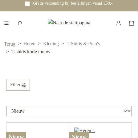
bestellingen vanaf €50,-
Voor 12:00 uur besteld? Dezel
e hoofdinhoud
Heren
Kleding
T-Shirts & Polo's
Terug
T-shirts korte mouw
Filter
Nieuw
Nieuw