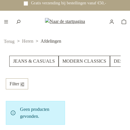
Gratis verzending bij bestellingen vanaf €50,-
e hoofdinhoud
Heren
Afdelingen
Terug
JEANS & CASUALS
MODERN CLASSICS
DESIG
Filter
Geen producten
gevonden.