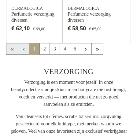
DERMALOGICA
DERMALOGICA
Parfumerie verzorging
Parfumerie verzorging
diversen
diversen
€ 62,10
€ 58,50
€ 69,00
€ 65,00
Eerste pagina
Vorige pagina
Volgende pagina
Laatste pagina
1
2
3
4
5
VERZORGING
Verzorging is een moment voor jezelf. In onze
beautycollectie vind je skincare en bodycare die rust brengt,
voedt en versterkt — met producten die net zo goed
aanvoelen als ze eruitzien.
Van cleansers tot crèmes, scrubs tot serums: zorgvuldig
geselecteerd voor elk huidtype, met merken waarin we
geloven. Veel van onze favorieten zijn exclusief verkrijgbaar