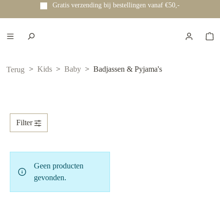
Gratis verzending bij bestellingen vanaf €50,-
e hoofdinhoud
Kids
Baby
Badjassen & Pyjama's
Terug
Filter
Geen producten
gevonden.