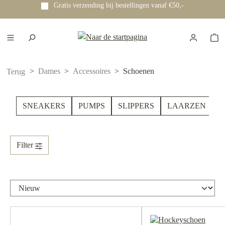
Voor 12:00 uur besteld? Dezelfde dag nog verzonden!
e hoofdinhoud
Dames
Accessoires
Schoenen
Terug
SNEAKERS
PUMPS
SLIPPERS
LAARZEN
S
Filter