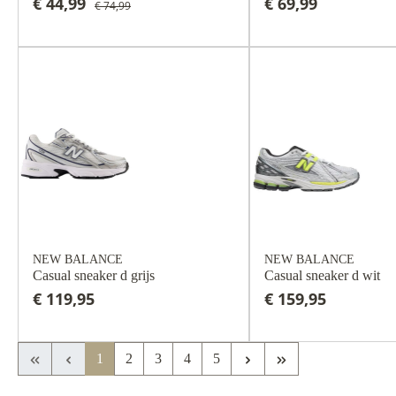
€ 44,99
€ 69,99
€ 74,99
NEW BALANCE
NEW BALANCE
Casual sneaker d grijs
Casual sneaker d wit
€ 119,95
€ 159,95
Eerste pagina
Vorige pagina
Volgende pagina
Laatste pagina
1
2
3
4
5