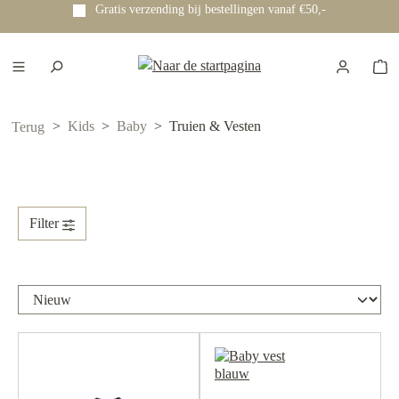
bestellingen vanaf €50,-
Voor 12:00 uur besteld? Dezel
e hoofdinhoud
Kids
Baby
Truien & Vesten
Terug
Filter