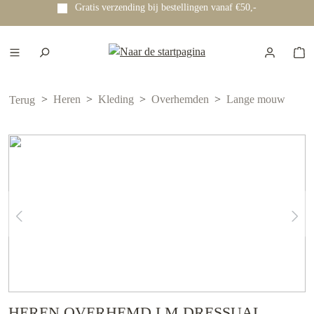
Gratis verzending bij bestellingen vanaf €50,-
e hoofdinhoud
Heren
Kleding
Overhemden
Lange mouw
Terug
HEREN OVERHEMD LM DRESSUAL