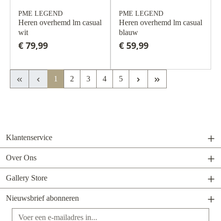
PME LEGEND
PME LEGEND
Heren overhemd lm casual
Heren overhemd lm casual
wit
blauw
€ 79,99
€ 59,99
Eerste pagina
Vorige pagina
Volgende pagina
Laatste pagina
1
2
3
4
5
Klantenservice
Over Ons
Gallery Store
Nieuwsbrief abonneren
E-mailadres*