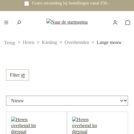
s verzending bij bestellingen vanaf €50,-
Voor 12:00 u
e hoofdinhoud
Heren
Kleding
Overhemden
Lange mouw
Terug
Filter