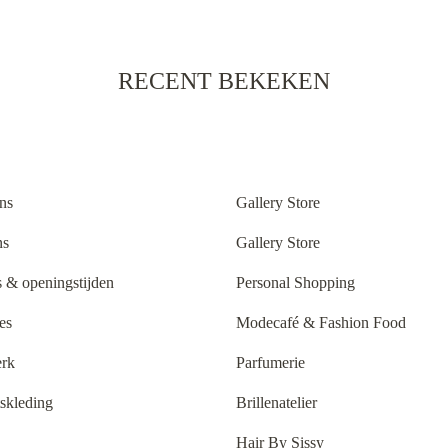
RECENT BEKEKEN
ns
Gallery Store
ns
Gallery Store
 & openingstijden
Personal Shopping
es
Modecafé & Fashion Food
rk
Parfumerie
tskleding
Brillenatelier
Hair By Sissy