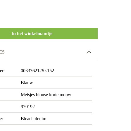
In het winkelmandje
ES
er:
00333621-30-152
Blauw
Meisjes blouse korte mouw
970192
e:
Bleach denim