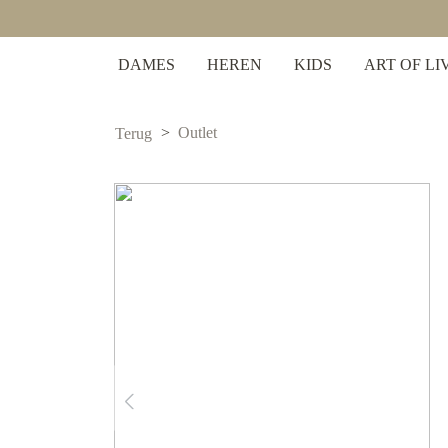
 zoekopdracht
Ga naar de hoofdnavigatie
DAMES
HEREN
KIDS
ART OF LI
Outlet
Terug