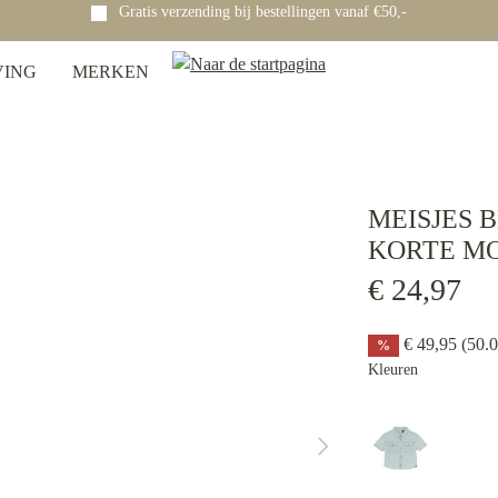
Gratis verzending bij bestellingen vanaf €50,-
VING
MERKEN
MEISJES 
KORTE M
€ 24,97
€ 49,95
(50.
%
Kleuren