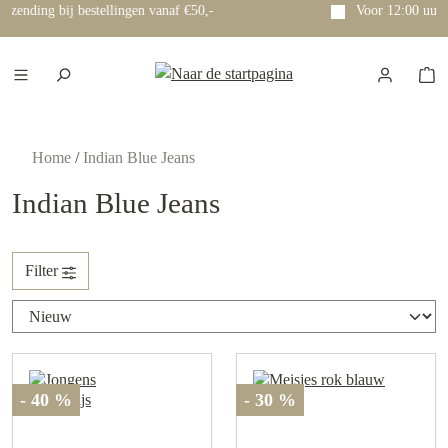
Voor 12:00 uur besteld? Dezelfde dag nog verzonden!
e hoofdinhoud
Home
/
Indian Blue Jeans
Indian Blue Jeans
Filter
- 40 %
- 30 %