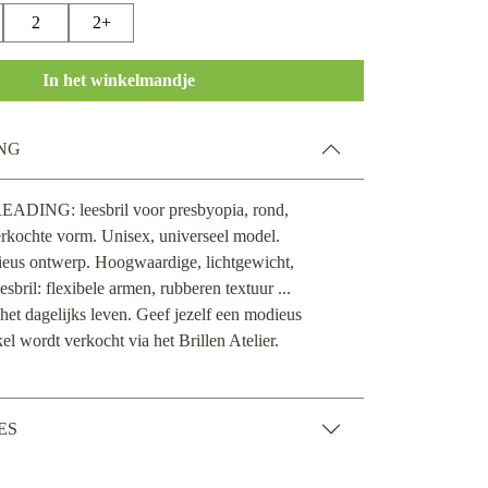
2
2+
In het winkelmandje
NG
READING: leesbril voor presbyopia, rond,
verkochte vorm. Unisex, universeel model.
ieus ontwerp. Hoogwaardige, lichtgewicht,
esbril: flexibele armen, rubberen textuur ...
 het dagelijks leven. Geef jezelf een modieus
kel wordt verkocht via het Brillen Atelier.
ES