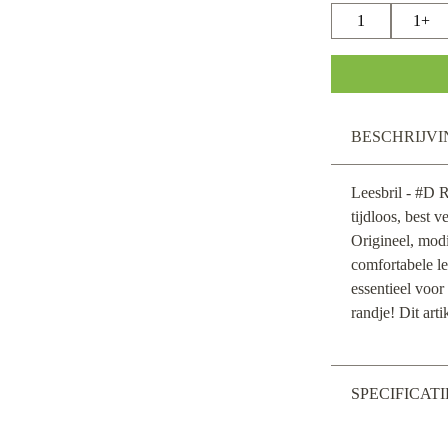
1
1+
BESCHRIJVI
Leesbril - #D 
tijdloos, best 
Origineel, mod
comfortabele le
essentieel voor
randje! Dit arti
SPECIFICATI