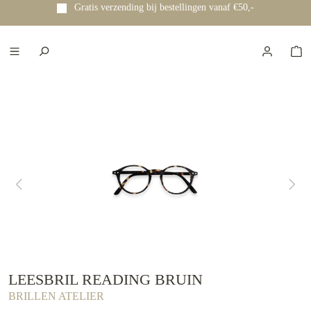
Gratis verzending bij bestellingen vanaf €50,-
e hoofdinhoud
LEESBRIL READING BRUIN
BRILLEN ATELIER