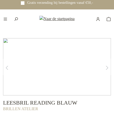
Gratis verzending bij bestellingen vanaf €50,-
e hoofdinhoud
LEESBRIL READING BLAUW
BRILLEN ATELIER