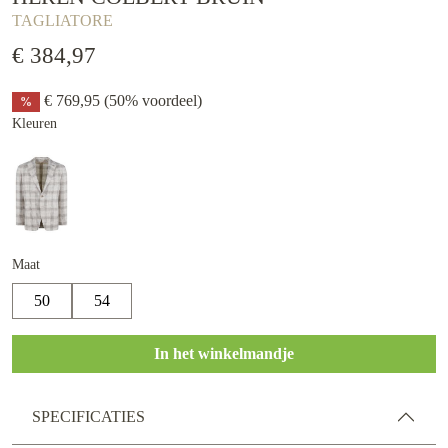
TAGLIATORE
€ 384,97
€ 769,95
(50% voordeel)
%
Kleuren
Maat
50
54
In het winkelmandje
SPECIFICATIES