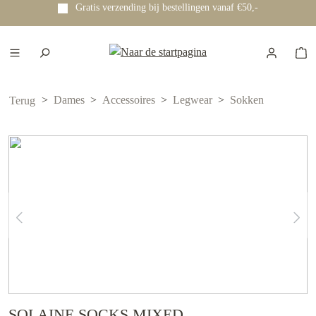
Gratis verzending bij bestellingen vanaf €50,-
e hoofdinhoud
Dames
Accessoires
Legwear
Sokken
Terug
SOLAINE SOCKS MIXED