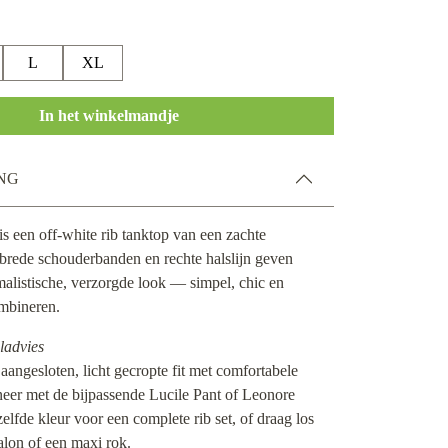
L
XL
In het winkelmandje
NG
s een off-white rib tanktop van een zachte
 brede schouderbanden en rechte halslijn geven
alistische, verzorgde look — simpel, chic en
ombineren.
ladvies
 aangesloten, licht gecropte fit met comfortabele
neer met de bijpassende Lucile Pant of Leonore
elfde kleur voor een complete rib set, of draag los
alon of een maxi rok.