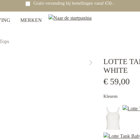
Gratis verzending bij bestellingen vanaf €50,-
VING
MERKEN
Tops
LOTTE TA
WHITE
€ 59,00
Kleuren