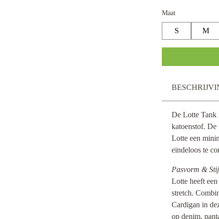
Maat
S
M
BESCHRIJVI
De Lotte Tank i
katoenstof. De
Lotte een minim
eindeloos te c
Pasvorm & Stij
Lotte heeft een
stretch. Combi
Cardigan in dez
op denim, pant