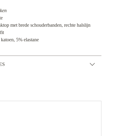
ken
te
nktop met brede schouderbanden, rechte halslijn
fit
 katoen, 5% elastane
ES
Lucile Pant Of
€ 89,00