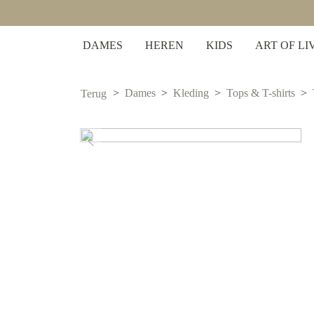
 zoekopdracht
Ga naar de hoofdnavigatie
DAMES
HEREN
KIDS
ART OF LI
Dames
Kleding
Tops & T-shirts
Terug