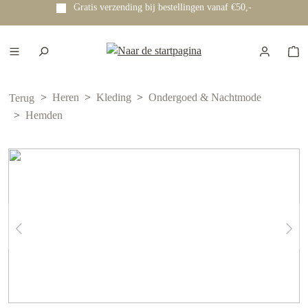
Gratis verzending bij bestellingen vanaf €50,-
e hoofdinhoud
Heren
Kleding
Ondergoed & Nachtmode
Terug
Hemden