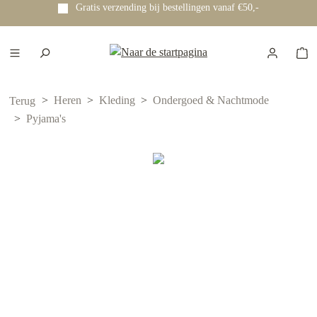
Gratis verzending bij bestellingen vanaf €50,-
e hoofdinhoud
Heren
Kleding
Ondergoed & Nachtmode
Terug
Pyjama's