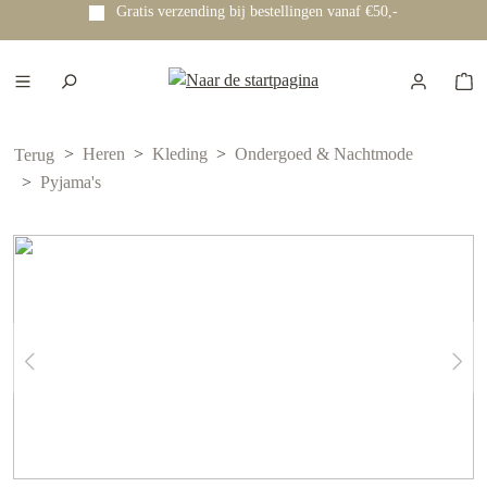
Gratis verzending bij bestellingen vanaf €50,-
e hoofdinhoud
Heren
Kleding
Ondergoed & Nachtmode
Terug
Pyjama's