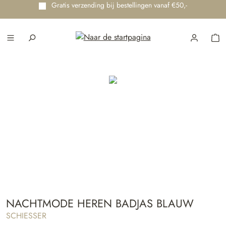
Gratis verzending bij bestellingen vanaf €50,-
e hoofdinhoud
NACHTMODE HEREN BADJAS BLAUW
SCHIESSER