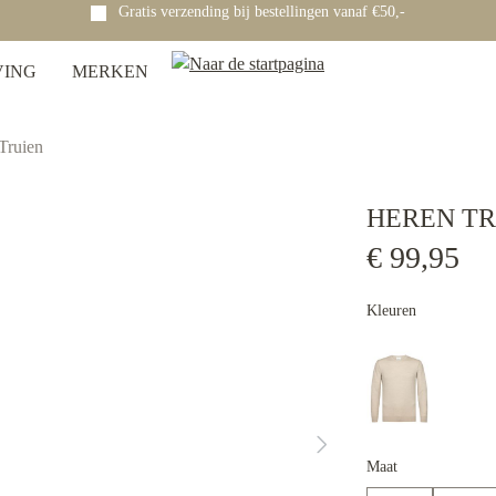
Gratis verzending bij bestellingen vanaf €50,-
VING
MERKEN
Truien
HEREN TR
€ 99,95
Kleuren
Maat