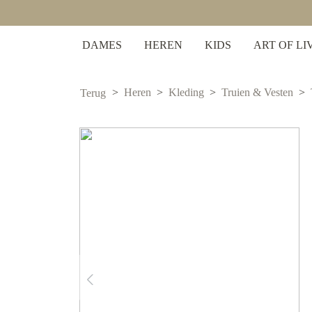
 zoekopdracht
Ga naar de hoofdnavigatie
DAMES
HEREN
KIDS
ART OF LI
Heren
Kleding
Truien & Vesten
Terug