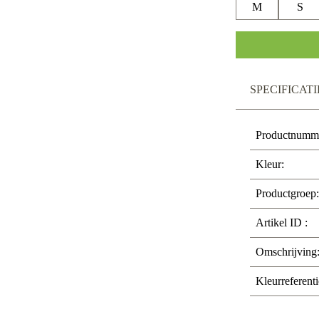
M
S
SPECIFICATI
Productnumm
Kleur:
Productgroep:
Artikel ID :
Omschrijving
Kleurreferenti