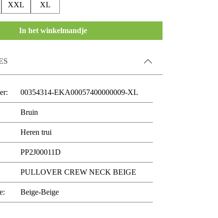
XXL
XL
In het winkelmandje
ES
er:
00354314-EKA00057400000009-XL
Bruin
Heren trui
PP2J00011D
:
PULLOVER CREW NECK BEIGE
e:
Beige-Beige