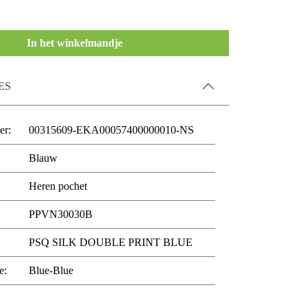
In het winkelmandje
ES
er:
00315609-EKA00057400000010-NS
Blauw
Heren pochet
PPVN30030B
:
PSQ SILK DOUBLE PRINT BLUE
e:
Blue-Blue