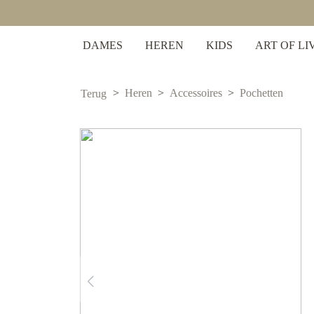
 zoekopdracht
Ga naar de hoofdnavigatie
DAMES
HEREN
KIDS
ART OF LI
Heren
Accessoires
Pochetten
Terug