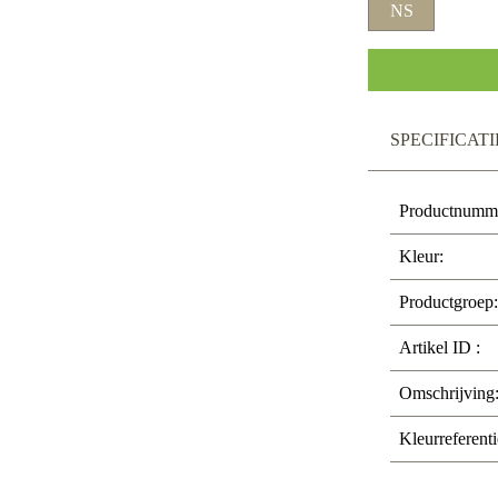
NS
SPECIFICATI
Productnumm
Kleur:
Productgroep:
Artikel ID :
Omschrijving
Kleurreferenti