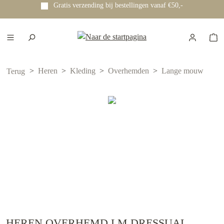
Gratis verzending bij bestellingen vanaf €50,-
e hoofdinhoud
Heren
Kleding
Overhemden
Lange mouw
Terug
HEREN OVERHEMD LM DRESSUAL