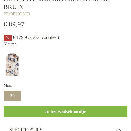
BRUIN
PROFUOMO
€ 89,97
€ 179,95
(50% voordeel)
%
Kleuren
Maat
39
In het winkelmandje
SPECIFICATIES