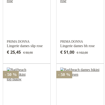
PRIMA DONNA
PRIMA DONNA
Lingerie dames slip rose
Lingerie dames bh rose
€ 25,45
€ 51,00
€ 50,90
€ 102,00
- 50 %
- 50 %