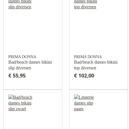
PRIMA DONNA
PRIMA DONNA
Bad/beach dames bikini
Bad/beach dames bikini
slip diversen
top diversen
€ 55,95
€ 102,00