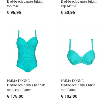
Bad/beach dames bikini
Bad/beach dames bikini
top rose
slip blauw
€ 96,95
€ 50,95
PRIMA DONNA
PRIMA DONNA
Bad/beach dames badpak
Bad/beach dames bikini
modecup blauw
top blauw
€ 178,00
€ 102,00