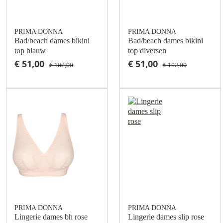
PRIMA DONNA
PRIMA DONNA
Bad/beach dames bikini
Bad/beach dames bikini
top blauw
top diversen
€ 51,00
€ 51,00
€ 102,00
€ 102,00
PRIMA DONNA
PRIMA DONNA
Lingerie dames bh rose
Lingerie dames slip rose