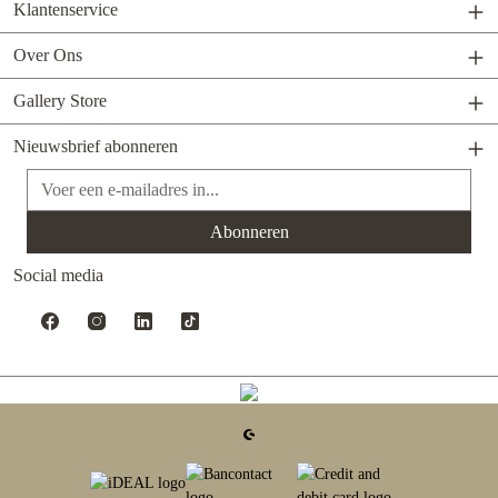
Klantenservice
Over Ons
Gallery Store
Nieuwsbrief abonneren
E-mailadres*
Abonneren
Social media