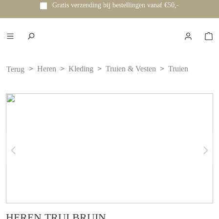
Gratis verzending bij bestellingen vanaf €50,-
e hoofdinhoud
Heren
Kleding
Truien & Vesten
Truien
Terug
HEREN TRUI BRUIN