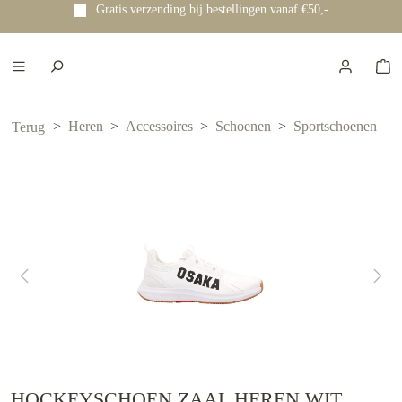
Gratis verzending bij bestellingen vanaf €50,-
e hoofdinhoud
Heren
Accessoires
Schoenen
Sportschoenen
Terug
HOCKEYSCHOEN ZAAL HEREN WIT