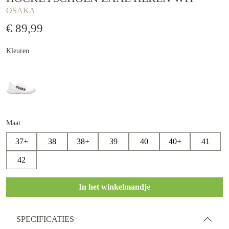
OSAKA
€ 89,99
Kleuren
Maat
37+
38
38+
39
40
40+
41
42
In het winkelmandje
SPECIFICATIES