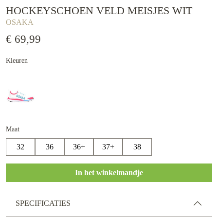
HOCKEYSCHOEN VELD MEISJES WIT
OSAKA
€ 69,99
Kleuren
Maat
32
36
36+
37+
38
In het winkelmandje
SPECIFICATIES