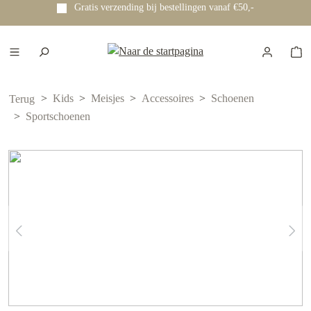
Gratis verzending bij bestellingen vanaf €50,-
e hoofdinhoud
Kids
Meisjes
Accessoires
Schoenen
Terug
Sportschoenen