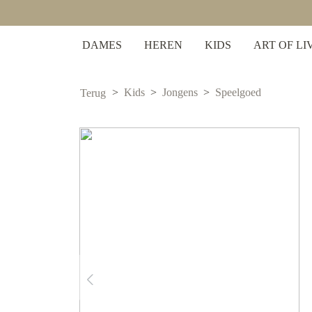
 zoekopdracht
Ga naar de hoofdnavigatie
DAMES
HEREN
KIDS
ART OF LI
Kids
Jongens
Speelgoed
Terug