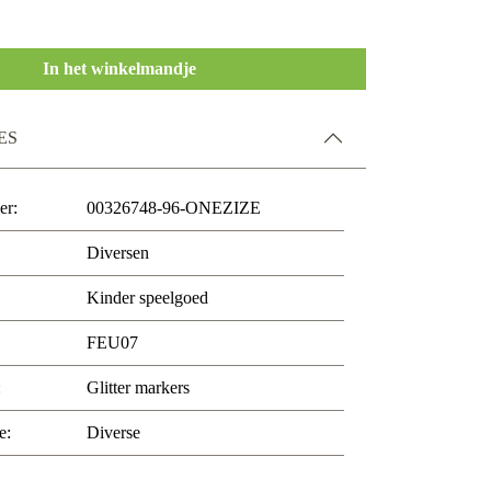
In het winkelmandje
ES
er:
00326748-96-ONEZIZE
Diversen
Kinder speelgoed
FEU07
:
Glitter markers
e:
Diverse