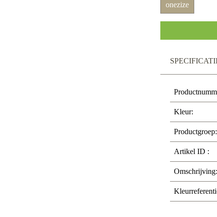
onezize
SPECIFICATI
Productnumm
Kleur:
Productgroep:
Artikel ID :
Omschrijving
Kleurreferenti