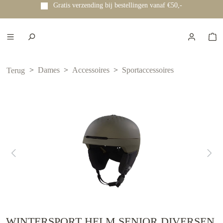
Gratis verzending bij bestellingen vanaf €50,-
e hoofdinhoud
Dames
Accessoires
Sportaccessoires
Terug
WINTERSPORT HELM SENIOR DIVERSEN