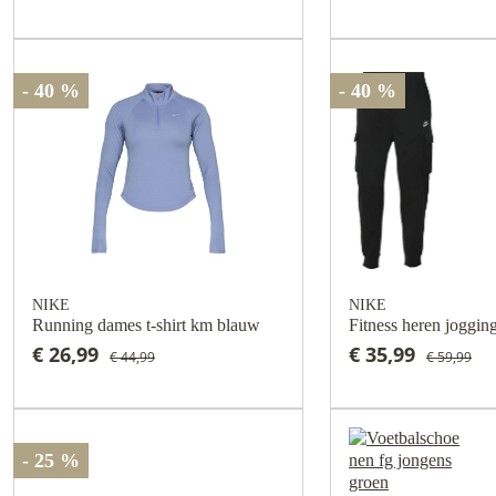
- 40 %
- 40 %
NIKE
NIKE
Running dames t-shirt km blauw
Fitness heren joggin
€ 26,99
€ 35,99
€ 44,99
€ 59,99
- 25 %