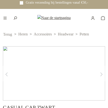
Gratis verzending bij bestellingen vanaf €50,-
e hoofdinhoud
Heren
Accessoires
Headwear
Petten
Terug
CASUAL CAP ZWART