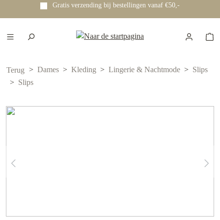
Gratis verzending bij bestellingen vanaf €50,-
e hoofdinhoud
Dames
Kleding
Lingerie & Nachtmode
Slips
Terug
Slips