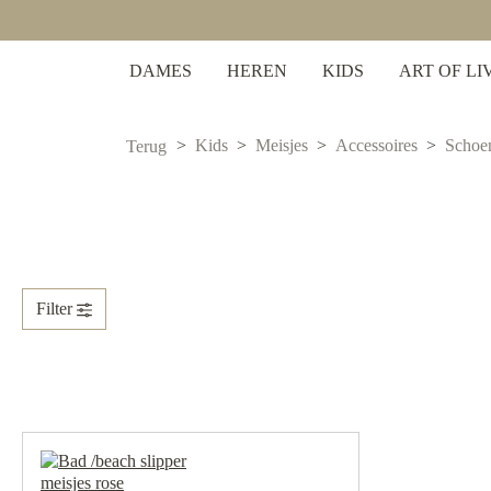
 zoekopdracht
Ga naar de hoofdnavigatie
DAMES
HEREN
KIDS
ART OF LI
Kids
Meisjes
Accessoires
Schoe
Terug
Filter