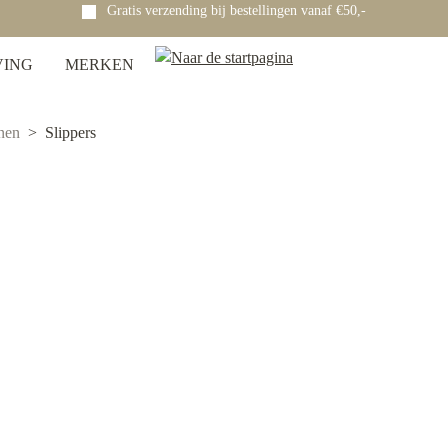
Gratis verzending bij bestellingen vanaf €50,-
VING
MERKEN
nen
Slippers