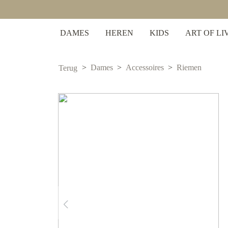
zoekopdracht
Ga naar de hoofdnavigatie
DAMES
HEREN
KIDS
ART OF LI
Dames
Accessoires
Riemen
Terug