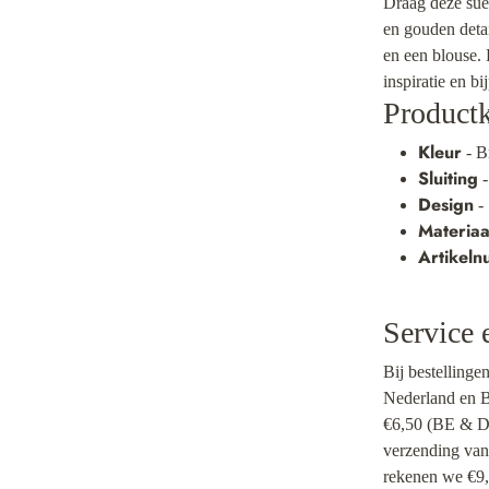
Draag deze suèd
en gouden deta
en een blouse.
inspiratie en b
Product
Kleur
- B
Sluiting
-
Design
- 
Materiaa
Artikel
Service 
Bij bestellinge
Nederland en Be
€6,50 (BE & DE
verzending van
rekenen we €9,