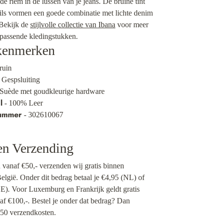
e riem in de lussen van je jeans. De bruine tint
ils vormen een goede combinatie met lichte denim
 Bekijk de
stijlvolle collectie van Ibana
voor meer
ijpassende kledingstukken.
kenmerken
ruin
 Gespsluiting
Suède met goudkleurige hardware
l
- 100% Leer
nummer
- 302610067
en Verzending
n vanaf €50,- verzenden wij gratis binnen
lgië. Onder dit bedrag betaal je €4,95 (NL) of
). Voor Luxemburg en Frankrijk geldt gratis
af €100,-. Bestel je onder dat bedrag? Dan
50 verzendkosten.