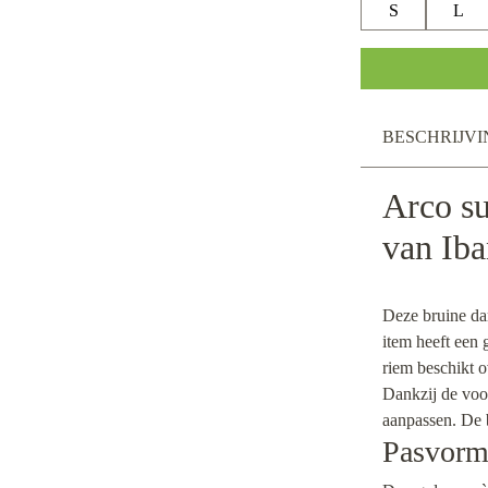
S
L
BESCHRIJVI
Arco s
van Ib
Deze bruine da
item heeft een
riem beschikt o
Dankzij de voo
aanpassen. De b
Pasvorm 