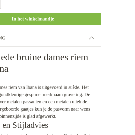
In het winkelmandje
NG
uede bruine dames riem
ana
mes riem van Ibana is uitgevoerd in suède. Het
 goudkleurige gesp met merknaam gravering. De
ver metalen passanten en een metalen uiteinde.
rgeboorde gaatjes kun je de pasvorm naar wens
innenzijde is glad afgewerkt.
en Stijladvies