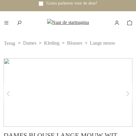
Gratis parkeren voor de deur!
e hoofdinhoud
Dames
Kleding
Blouses
Lange mouw
Terug
DAMES BLOUSE LANGE MOUW WIT