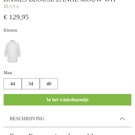
IBANA
€ 129,95
Kleuren
Maat
44
34
40
In het winkelmandje
BESCHRIJVING