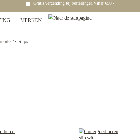
Gratis verzending bij bestellingen vanaf €50,-
VING
MERKEN
tmode
Slips