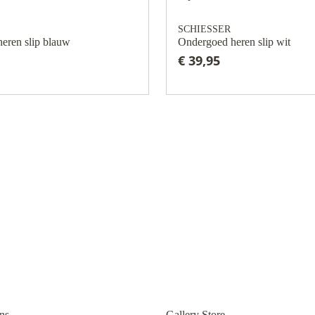
SCHIESSER
eren slip blauw
Ondergoed heren slip wit
€ 39,95
ns
Gallery Store