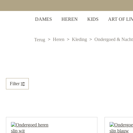
 zoekopdracht
Ga naar de hoofdnavigatie
DAMES
HEREN
KIDS
ART OF LI
Heren
Kleding
Ondergoed & Nach
Terug
Filter