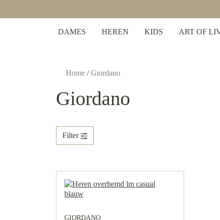
 zoekopdracht
Ga naar de hoofdnavigatie
DAMES
HEREN
KIDS
ART OF LI
Home
/
Giordano
Giordano
Filter
GIORDANO