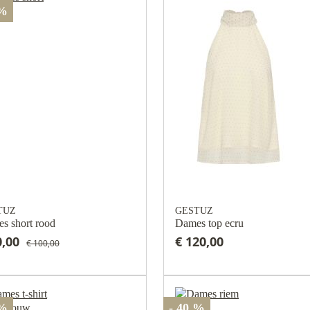
 %
TUZ
GESTUZ
s short rood
Dames top ecru
0,00
€ 120,00
€ 100,00
 %
- 40 %