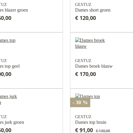
TUZ
GESTUZ
s blazer groen
Dames short groen
60,00
€ 120,00
TUZ
GESTUZ
s top geel
Dames broek blauw
00,00
€ 170,00
- 30 %
TUZ
GESTUZ
s jurk groen
Dames top bruin
50,00
€ 91,00
€ 130,00