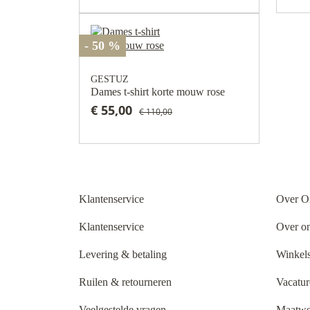
- 50 %
GESTUZ
Dames t-shirt korte mouw rose
€ 55,00
€ 110,00
Klantenservice
Over O
Klantenservice
Over o
Levering & betaling
Winkels
Ruilen & retourneren
Vacatur
Veelgestelde vragen
Maatwe