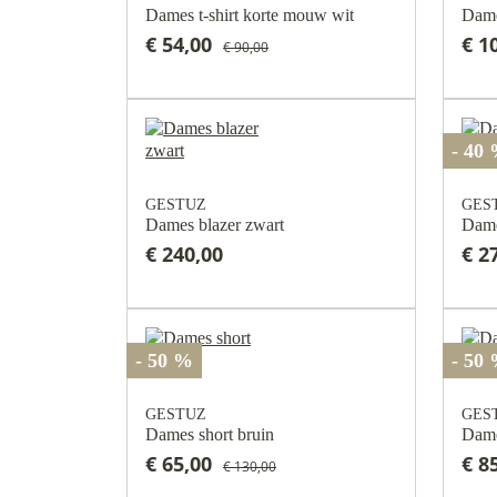
Dames t-shirt korte mouw wit
Dame
€ 54,00
€ 1
€ 90,00
- 40
GESTUZ
GES
Dames blazer zwart
Dame
€ 240,00
€ 2
- 50 %
- 50
GESTUZ
GES
Dames short bruin
Dame
€ 65,00
€ 8
€ 130,00