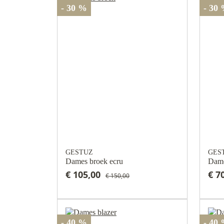
- 30 %
- 30
GESTUZ
GES
Dames broek ecru
Dame
€ 105,00
€ 7
€ 150,00
- 40 %
- 40