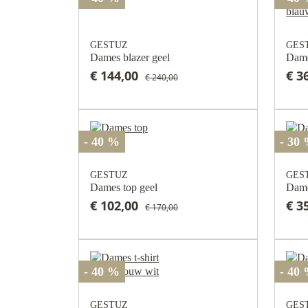
GESTUZ
GES
Dames blazer geel
Dame
€ 144,00
€ 3
€ 240,00
- 40 %
- 30
GESTUZ
GES
Dames top geel
Dame
€ 102,00
€ 3
€ 170,00
- 40 %
- 40
GESTUZ
GES