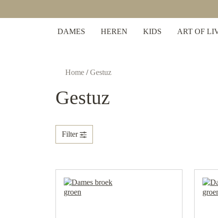
ratis verzending bij bestellingen vanaf €50,-
 zoekopdracht
Ga naar de hoofdnavigatie
DAMES
HEREN
KIDS
ART OF LI
Home
/
Gestuz
Gestuz
Filter