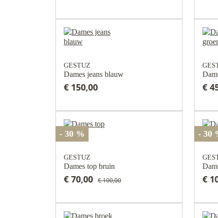
GESTUZ
GES
Dames jeans blauw
Dame
€ 150,00
€ 4
- 30 %
- 30
GESTUZ
GES
Dames top bruin
Dame
€ 70,00
€ 1
€ 100,00