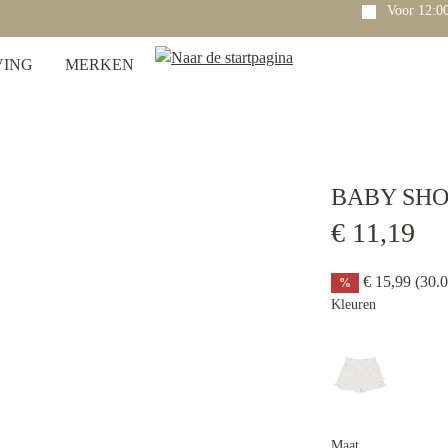
Voor 12:00 uur besteld? Dezelfde dag nog verzonden!
VING
MERKEN
BABY SHO
€ 11,19
€ 15,99
(30.
%
Kleuren
Maat