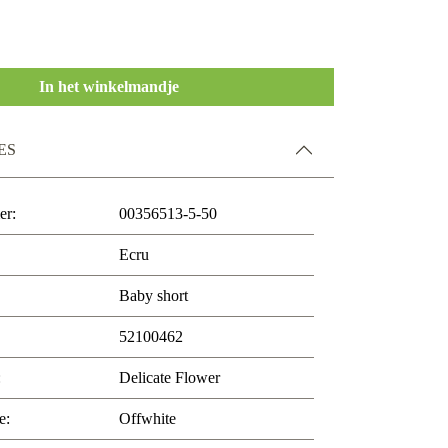
In het winkelmandje
ES
er:
00356513-5-50
Ecru
Baby short
52100462
:
Delicate Flower
e:
Offwhite