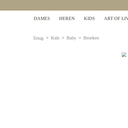
 zoekopdracht
Ga naar de hoofdnavigatie
DAMES
HEREN
KIDS
ART OF LI
Kids
Baby
Broeken
Terug