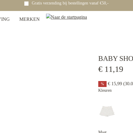
Gratis verzending bij bestellingen vanaf €50,-
VING
MERKEN
BABY SHO
€ 11,19
€ 15,99
(30.
%
Kleuren
Maat