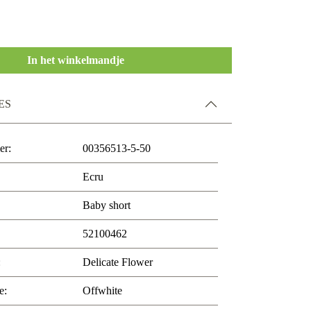
In het winkelmandje
ES
er:
00356513-5-50
Ecru
Baby short
52100462
:
Delicate Flower
e:
Offwhite