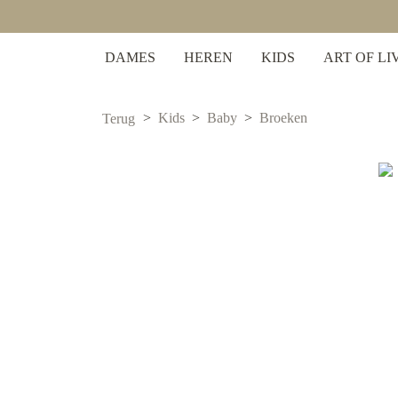
 zoekopdracht
Ga naar de hoofdnavigatie
DAMES
HEREN
KIDS
ART OF LI
Kids
Baby
Broeken
Terug