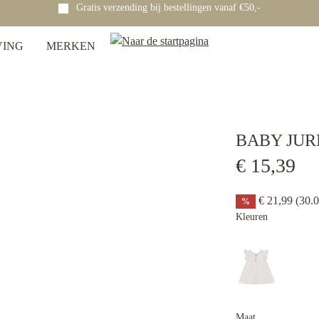
Gratis verzending bij bestellingen vanaf €50,-
VING
MERKEN
BABY JUR
€ 15,39
€ 21,99
(30.
%
Kleuren
Maat