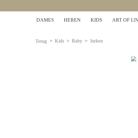
 zoekopdracht
Ga naar de hoofdnavigatie
DAMES
HEREN
KIDS
ART OF LI
Kids
Baby
Jurken
Terug