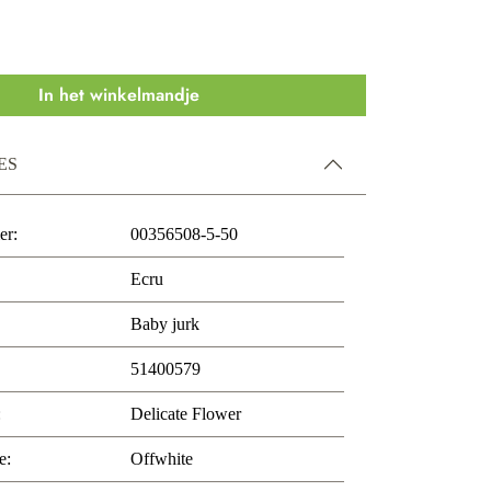
In het winkelmandje
ES
er:
00356508-5-50
Ecru
Baby jurk
51400579
:
Delicate Flower
e:
Offwhite