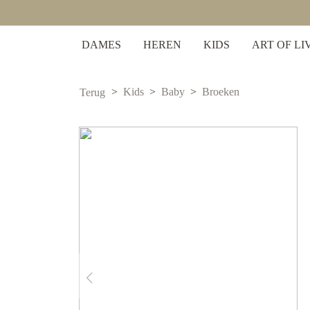
 zoekopdracht
Ga naar de hoofdnavigatie
DAMES
HEREN
KIDS
ART OF LI
Kids
Baby
Broeken
Terug