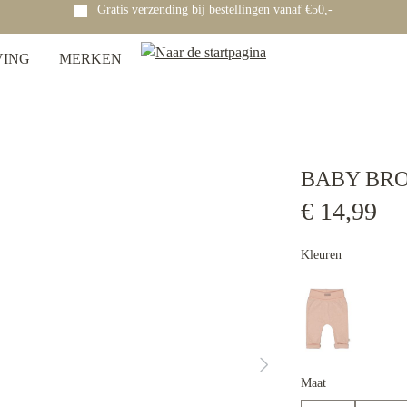
Gratis verzending bij bestellingen vanaf €50,-
VING
MERKEN
BABY BRO
€ 14,99
Kleuren
Maat