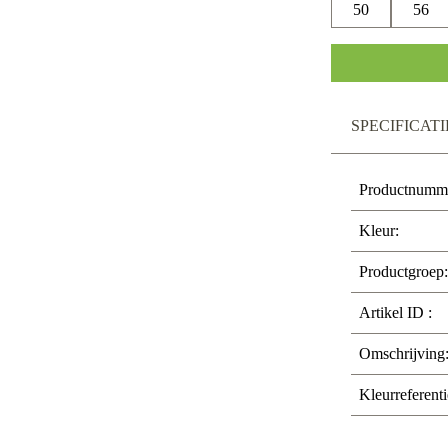
50
56
SPECIFICATI
Productnumm
Kleur:
Productgroep:
Artikel ID :
Omschrijving
Kleurreferenti