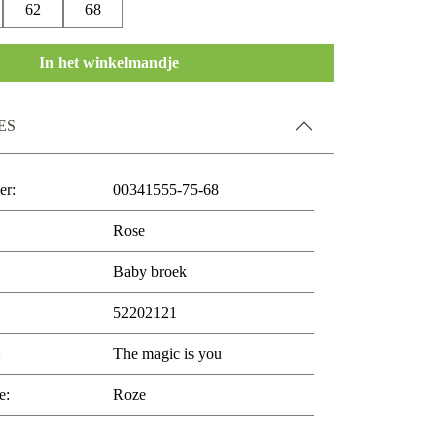
62
68
In het winkelmandje
ES
er:
00341555-75-68
Rose
Baby broek
52202121
:
The magic is you
e:
Roze