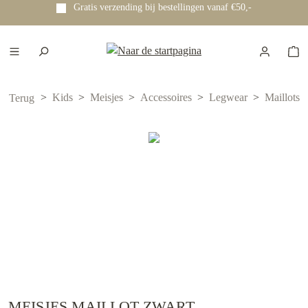
Gratis verzending bij bestellingen vanaf €50,-
e hoofdinhoud
Kids
Meisjes
Accessoires
Legwear
Maillots
Terug
MEISJES MAILLOT ZWART